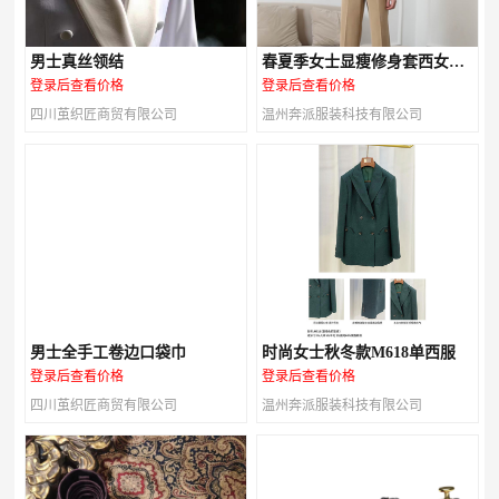
男士真丝领结
春夏季女士显瘦修身套西女装
M616款
登录后查看价格
登录后查看价格
四川茧织匠商贸有限公司
温州奔派服装科技有限公司
男士全手工卷边口袋巾
时尚女士秋冬款M618单西服
登录后查看价格
登录后查看价格
四川茧织匠商贸有限公司
温州奔派服装科技有限公司