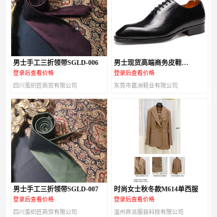
男士手工三折领带SGLD-006
男士现货高端商务皮鞋
M147A03
登录后查看价格
登录后查看价格
四川茧织匠商贸有限公司
东莞市嘉洲鞋业有限公司
男士手工三折领带SGLD-007
时尚女士秋冬款M614单西服
登录后查看价格
登录后查看价格
四川茧织匠商贸有限公司
温州奔派服装科技有限公司