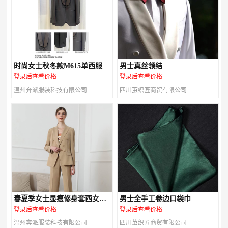
时尚女士秋冬款M615单西服
男士真丝领结
登录后查看价格
登录后查看价格
温州奔派服装科技有限公司
四川茧织匠商贸有限公司
春夏季女士显瘦修身套西女装
男士全手工卷边口袋巾
M616款
登录后查看价格
登录后查看价格
温州奔派服装科技有限公司
四川茧织匠商贸有限公司