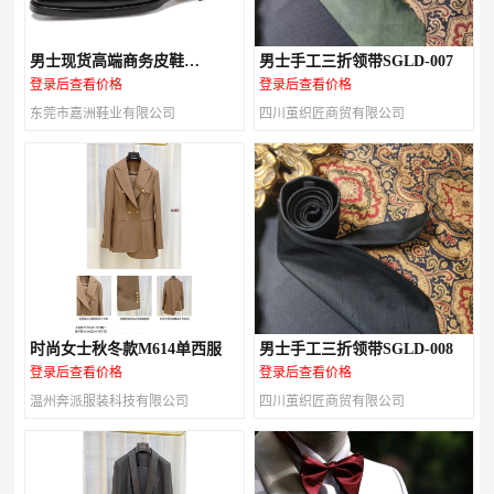
男士现货高端商务皮鞋
男士手工三折领带SGLD-007
M147A03
登录后查看价格
登录后查看价格
东莞市嘉洲鞋业有限公司
四川茧织匠商贸有限公司
时尚女士秋冬款M614单西服
男士手工三折领带SGLD-008
登录后查看价格
登录后查看价格
温州奔派服装科技有限公司
四川茧织匠商贸有限公司