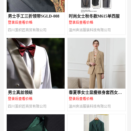
男士手工三折领带SGLD-008
时尚女士秋冬款M615单西服
登录后查看价格
登录后查看价格
四川茧织匠商贸有限公司
温州奔派服装科技有限公司
男士真丝领结
春夏季女士显瘦修身套西女装
M616款
登录后查看价格
登录后查看价格
四川茧织匠商贸有限公司
温州奔派服装科技有限公司