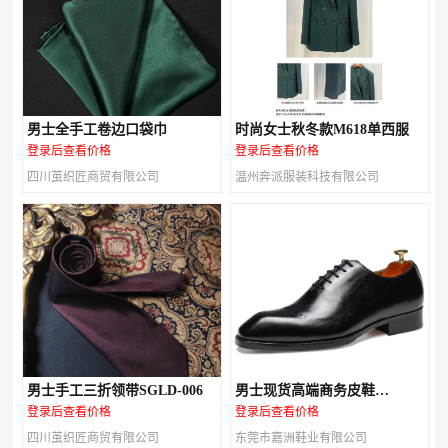
男士全手工卷边口袋巾
时尚女士秋冬款M618单西服
登录后查看价格
登录后查看价格
四川茧织匠商贸有限公司
温州奔派服装科技有限公司
男士手工三折领带SGLD-006
男士现货高端商务皮鞋
M147A03
登录后查看价格
登录后查看价格
四川茧织匠商贸有限公司
东莞市嘉洲鞋业有限公司