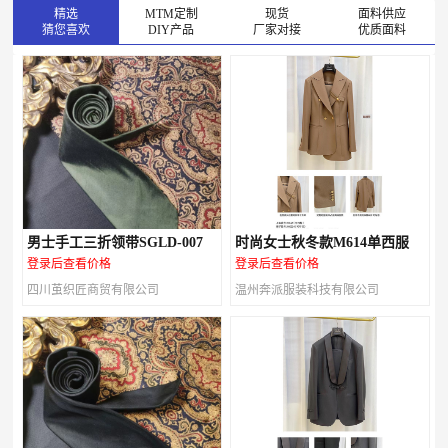
精选
MTM定制
现货
面料供应
猜您喜欢
DIY产品
厂家对接
优质面料
男士手工三折领带SGLD-007
时尚女士秋冬款M614单西服
登录后查看价格
登录后查看价格
四川茧织匠商贸有限公司
温州奔派服装科技有限公司